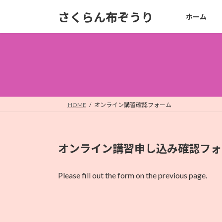
コ
ナ
さくらん布ぞうり
ホーム
ン
ビ
テ
ゲ
ン
ー
ツ
シ
へ
ョ
ス
ン
キ
に
ッ
移
HOME
オンライン講習確認フォーム
プ
動
オンライン講習申し込み確認フォ
Please fill out the form on the previous page.