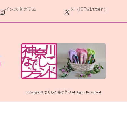
インスタグラム
Ｘ（旧Twitter）
Instagram
X
所
営
（
Copyright © さくらん布ぞうり All Rights Reserved.